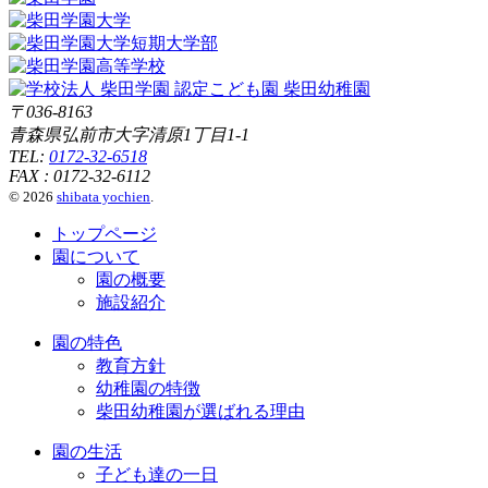
〒036-8163
青森県弘前市大字清原1丁目1-1
TEL:
0172-32-6518
FAX : 0172-32-6112
© 2026
shibata yochien
.
トップページ
園について
園の概要
施設紹介
園の特色
教育方針
幼稚園の特徴
柴田幼稚園が選ばれる理由
園の生活
子ども達の一日