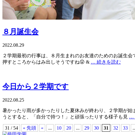
８月誕生会
2022.08.29
２学期最初の行事は、８月生まれのお友達のためのお誕生会で
押すところからはみ出しそうですね😲 &
… 続きを読む
今日から２学期です
2022.08.25
暑かったり雨が多かったりした夏休みが終わり、２学期が始ま
うとすると、「自分で持つ！」と頑張ったりする様子も見
…
31 / 54
« 先頭
«
...
10
20
...
29
30
31
32
33
..