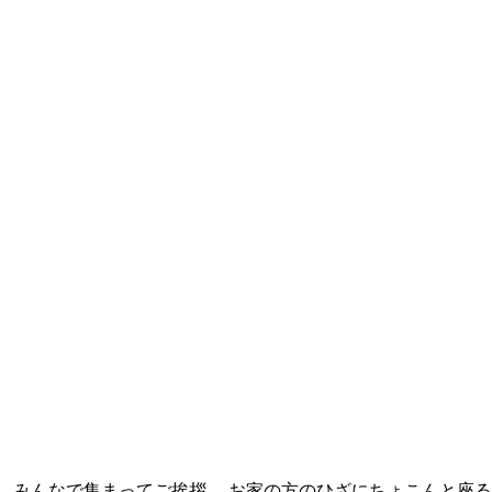
 みんなで集まってご挨拶。 お家の方のひざにちょこんと座