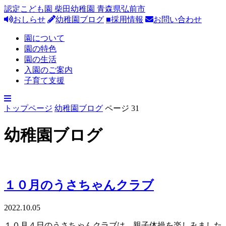
認定こども園 柴田幼稚園 青森県弘前市
おしらせ
幼稚園ブログ
■採用情報
お問い合わせ
園について
園の特色
園の生活
入園のご案内
子育て支援
トップページ
幼稚園ブログ
ページ 31
幼稚園ブログ
１０月のうさちゃんクラブ
2022.10.05
１０月４日のうさちゃんクラブは、親子体操を楽しみました。