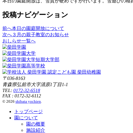
本日の園庭開放は、雪質が硬めですが行います。雪遊びの格
投稿ナビゲーション
前へ
本日の園庭開放について
次へ
３月の親子教室のお知らせ
おしらせ一覧へ
〒036-8163
青森県弘前市大字清原1丁目1-1
TEL:
0172-32-6518
FAX : 0172-32-6112
© 2026
shibata yochien
.
トップページ
園について
園の概要
施設紹介