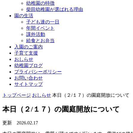
幼稚園の特徴
柴田幼稚園が選ばれる理由
園の生活
子ども達の一日
年間イベント
課外活動
給食とお弁当
入園のご案内
子育て支援
おしらせ
幼稚園ブログ
プライバシーポリシー
お問い合わせ
サイトマップ
トップページ
おしらせ
本日（２/１７）の園庭開放について
本日（２/１７）の園庭開放について
更新 2026.02.17