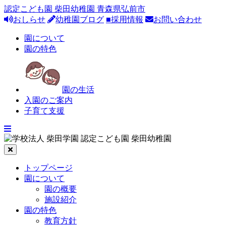
認定こども園 柴田幼稚園 青森県弘前市
おしらせ
幼稚園ブログ
■採用情報
お問い合わせ
園について
園の特色
園の生活
入園のご案内
子育て支援
トップページ
園について
園の概要
施設紹介
園の特色
教育方針