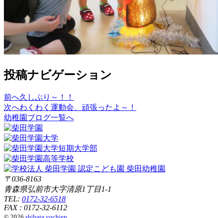
投稿ナビゲーション
前へ
久しぶり～！！
次へ
わくわく運動会、頑張ったよ～！
幼稚園ブログ一覧へ
〒036-8163
青森県弘前市大字清原1丁目1-1
TEL:
0172-32-6518
FAX : 0172-32-6112
© 2026
shibata yochien
.