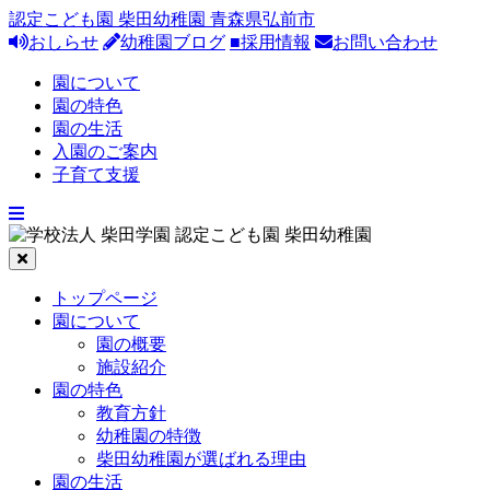
認定こども園 柴田幼稚園 青森県弘前市
おしらせ
幼稚園ブログ
■採用情報
お問い合わせ
園について
園の特色
園の生活
入園のご案内
子育て支援
トップページ
園について
園の概要
施設紹介
園の特色
教育方針
幼稚園の特徴
柴田幼稚園が選ばれる理由
園の生活