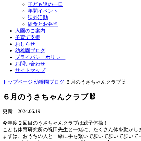
子ども達の一日
年間イベント
課外活動
給食とお弁当
入園のご案内
子育て支援
おしらせ
幼稚園ブログ
プライバシーポリシー
お問い合わせ
サイトマップ
トップページ
幼稚園ブログ
６月のうさちゃんクラブ🐰
６月のうさちゃんクラブ🐰
更新 2024.06.19
今年度２回目のうさちゃんクラブは親子体操！
こども体育研究所の祝田先生と一緒に、たくさん体を動かしま
まずは、おうちの人と一緒に手を繋いで歩いて歩いて歩いて