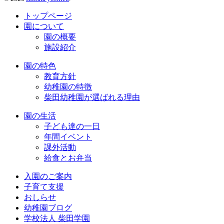
トップページ
園について
園の概要
施設紹介
園の特色
教育方針
幼稚園の特徴
柴田幼稚園が選ばれる理由
園の生活
子ども達の一日
年間イベント
課外活動
給食とお弁当
入園のご案内
子育て支援
おしらせ
幼稚園ブログ
学校法人 柴田学園