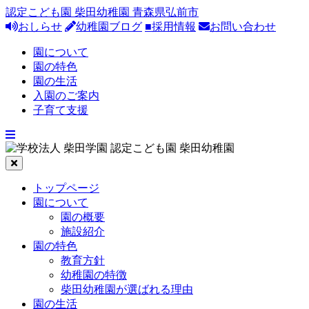
認定こども園 柴田幼稚園 青森県弘前市
おしらせ
幼稚園ブログ
■採用情報
お問い合わせ
園について
園の特色
園の生活
入園のご案内
子育て支援
トップページ
園について
園の概要
施設紹介
園の特色
教育方針
幼稚園の特徴
柴田幼稚園が選ばれる理由
園の生活