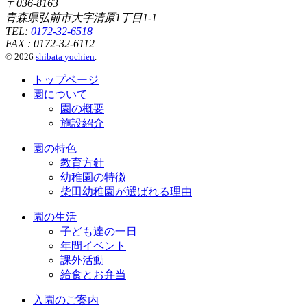
〒036-8163
青森県弘前市大字清原1丁目1-1
TEL:
0172-32-6518
FAX : 0172-32-6112
© 2026
shibata yochien
.
トップページ
園について
園の概要
施設紹介
園の特色
教育方針
幼稚園の特徴
柴田幼稚園が選ばれる理由
園の生活
子ども達の一日
年間イベント
課外活動
給食とお弁当
入園のご案内