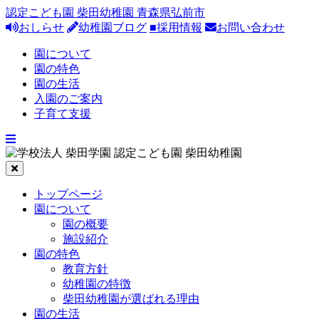
認定こども園 柴田幼稚園 青森県弘前市
おしらせ
幼稚園ブログ
■採用情報
お問い合わせ
園について
園の特色
園の生活
入園のご案内
子育て支援
トップページ
園について
園の概要
施設紹介
園の特色
教育方針
幼稚園の特徴
柴田幼稚園が選ばれる理由
園の生活