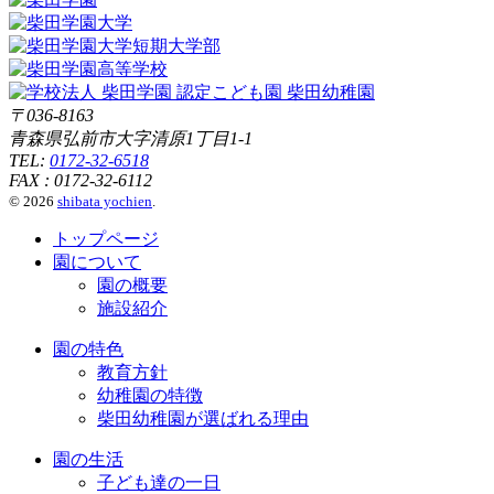
〒036-8163
青森県弘前市大字清原1丁目1-1
TEL:
0172-32-6518
FAX : 0172-32-6112
© 2026
shibata yochien
.
トップページ
園について
園の概要
施設紹介
園の特色
教育方針
幼稚園の特徴
柴田幼稚園が選ばれる理由
園の生活
子ども達の一日